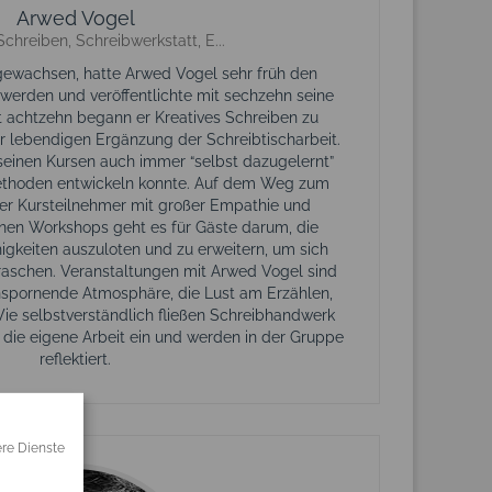
Arwed Vogel
Schreiben, Schreibwerkstatt, E...
ewachsen, hatte Arwed Vogel sehr früh den
 werden und veröffentlichte mit sechzehn seine
t achtzehn begann er Kreatives Schreiben zu
ur lebendigen Ergänzung der Schreibtischarbeit.
 seinen Kursen auch immer “selbst dazugelernt”
Methoden entwickeln konnte. Auf dem Weg zum
t er Kursteilnehmer mit großer Empathie und
inen Workshops geht es für Gäste darum, die
igkeiten auszuloten und zu erweitern, um sich
rraschen. Veranstaltungen mit Arwed Vogel sind
anspornende Atmosphäre, die Lust am Erzählen,
Wie selbstverständlich fließen Schreibhandwerk
n die eigene Arbeit ein und werden in der Gruppe
reflektiert.
ere Dienste