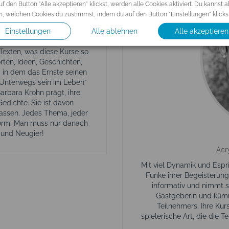
f den Button "Alle akzeptieren" klickst, werden alle Cookies aktiviert. Du kannst 
, welchen Cookies du zustimmst, indem du auf den Button "Einstellungen" klickst
Schreibw...
Einstellungen
Alle ablehnen
Alle akzeptieren
, handwerklichem Know-How
 Texten, was diese Kurse so
ten, Ideen, Geschichten,
 in dem das Ernste seinen
.„Unterwegs sein im Leben“
arbara Krohn prägt, ihre
dichte. Sie ist davon
passen. Jedes Thema, jeder
Form. Man muss nur danach
 und Neugier!
Acr
Mit viel Dynamik und Espri
Funke ihrer Begeisterung 
informativ und nimmt si
Gastgeberin und kümm
Teilnehmers. Ihre Kur
spielerische Art, die die T