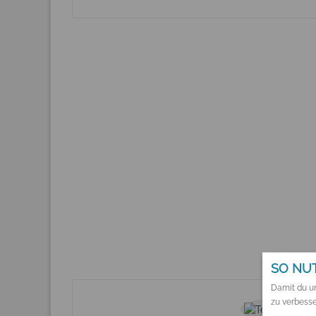
SO NUT
Damit du un
zu verbesse