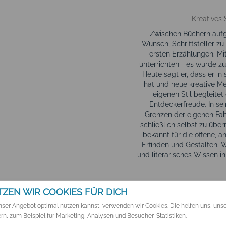
Kreatives 
Zwischen Büchern aufg
Wunsch, Schriftsteller zu
ersten Erzählungen. Mi
unterrichten - es wurde z
Heute sagt er, dass er in
hat und neue kreative 
eigenen Stil begleite
Entdeckerfreude. In se
Grenzen der eigenen Fäh
schließlich selbst zu übe
bekannt für die offene, 
Erfinden und Gestalten. 
und literarisches Wissen i
ZEN WIR COOKIES FÜR DICH
ser Angebot optimal nutzen kannst, verwenden wir Cookies. Die helfen uns, uns
rn, zum Beispiel für Marketing, Analysen und Besucher-Statistiken.