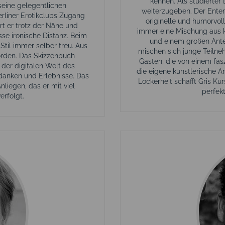
kennen. Als studierter
 seine gelegentlichen
weiterzugeben. Der Enter
erliner Erotikclubs Zugang
originelle und humorvol
rt er trotz der Nähe und
immer eine Mischung aus kl
e ironische Distanz. Beim
und einem großen Antei
Stil immer selber treu. Aus
mischen sich junge Teilneh
orden. Das Skizzenbuch
Gästen, die von einem fas
 der digitalen Welt des
die eigene künstlerische A
danken und Erlebnisse. Das
Lockerheit schafft Gris Ku
nliegen, das er mit viel
perfek
rfolgt.