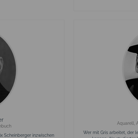
er
Aquarell, 
enbuch
Wer mit Gris arbeitet, der 
ix Scheinberger inzwischen